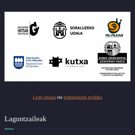
Lege oharra
eta
pribatutasun politika
Laguntzaileak