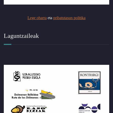
Lege oharra
eta
pribatutasun politika
Laguntzaileak