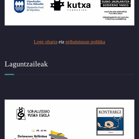
Lege oharra
eta
pribatutasun politika
Laguntzaileak