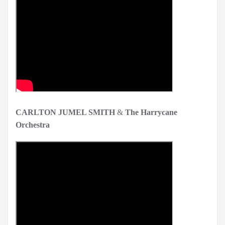
CARLTON JUMEL SMITH
&
The Harrycane
Orchestra