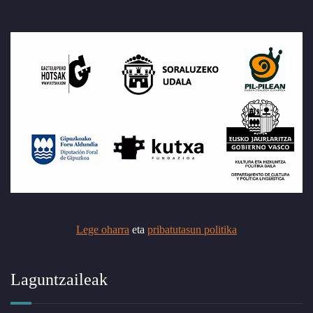
Lege oharra
eta
pribatutasun politika
Laguntzaileak