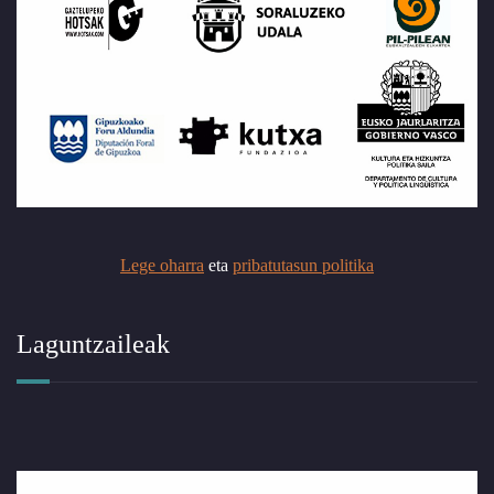
Lege oharra
eta
pribatutasun politika
Laguntzaileak