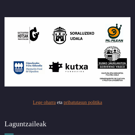
Lege oharra
eta
pribatutasun politika
Laguntzaileak