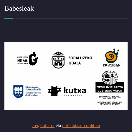
Babesleak
Lege oharra
eta
pribatutasun politika