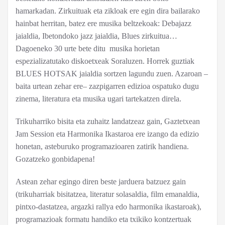
hamarkadan. Zirkuituak eta zikloak ere egin dira bailarako
hainbat herritan, batez ere musika beltzekoak: Debajazz
jaialdia, Ibetondoko jazz jaialdia, Blues zirkuitua…
Dagoeneko 30 urte bete ditu musika horietan
espezializatutako diskoetxeak Soraluzen. Horrek guztiak
BLUES HOTSAK jaialdia sortzen lagundu zuen. Azaroan –
baita urtean zehar ere– zazpigarren edizioa ospatuko dugu
zinema, literatura eta musika ugari tartekatzen direla.
Trikuharriko bisita eta zuhaitz landatzeaz gain, Gaztetxean
Jam Session eta Harmonika Ikastaroa ere izango da edizio
honetan, asteburuko programazioaren zatirik handiena.
Gozatzeko gonbidapena!
Astean zehar egingo diren beste jarduera batzuez gain
(trikuharriak bisitatzea, literatur solasaldia, film emanaldia,
pintxo-dastatzea, argazki rallya edo harmonika ikastaroak),
programazioak formatu handiko eta txikiko kontzertuak