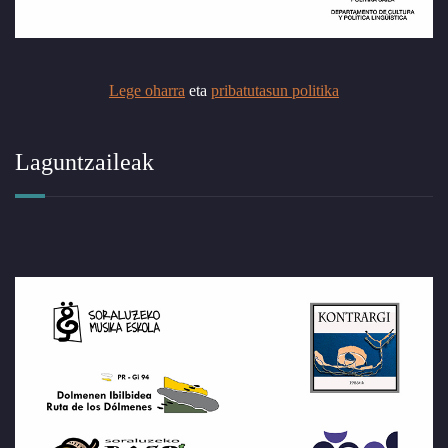
Lege oharra
eta
pribatutasun politika
Laguntzaileak