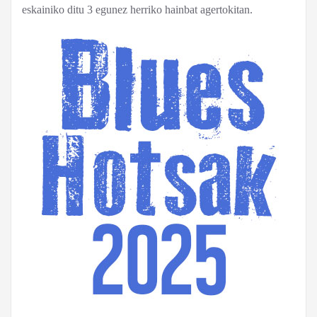
eskainiko ditu 3 egunez herriko hainbat agertokitan.