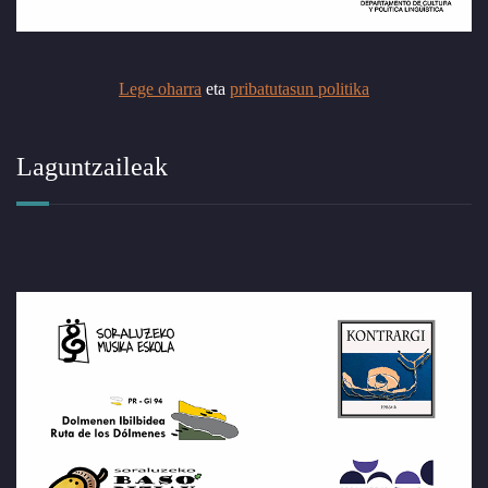
Lege oharra
eta
pribatutasun politika
Laguntzaileak